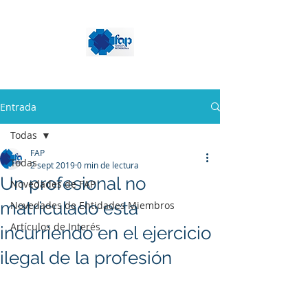
Entrada
Todas
FAP
Todas
2 sept 2019
0 min de lectura
Un profesional no
Novedades de FAP
matriculado esta
Novedades de Entidades Miembros
Artículos de Interés
incurriendo en el ejercicio
ilegal de la profesión