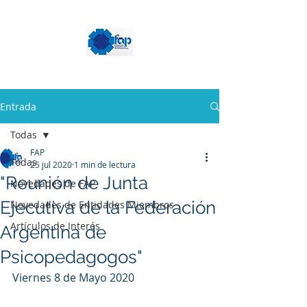
Entrada
Todas
FAP
Todas
25 jul 2020
1 min de lectura
"Reunión de Junta
Novedades de FAP
Ejecutiva de la Federación
Novedades de Entidades Miembros
Artículos de Interés
Argentina de
Psicopedagogos"
Viernes 8 de Mayo 2020