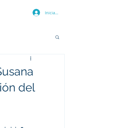
Iniciar sesión
Más
 Susana
ión del