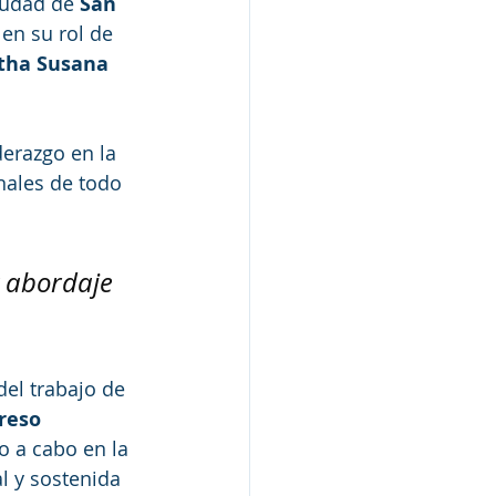
iudad de 
San 
, en su rol de 
rtha Susana 
erazgo en la 
nales de todo 
y abordaje 
el trabajo de 
reso 
do a cabo en la 
l y sostenida 