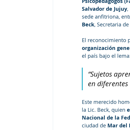
Psicopedagogos (F
Salvador de Jujuy
,
sede anfitriona, en
Beck
, Secretaria de
El reconocimiento p
organización gene
el país bajo el lema
“Sujetos apre
en diferentes
Este merecido homen
la Lic. Beck, quien 
e
Nacional de la Fe
ciudad de 
Mar del 