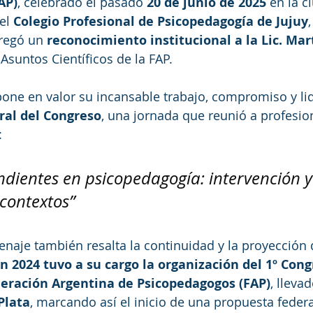
AP)
, celebrado el pasado 
20 de junio de 2025
 en la c
 el 
Colegio Profesional de Psicopedagogía de Jujuy
tregó un 
reconocimiento institucional a la Lic. Ma
 Asuntos Científicos de la FAP.
one en valor su incansable trabajo, compromiso y lid
ral del Congreso
, una jornada que reunió a profesio
:
ndientes en psicopedagogía: intervención 
 contextos”
aje también resalta la continuidad y la proyección d
n 2024 tuvo a su cargo la organización del 1º Cong
deración Argentina de Psicopedagogos (FAP)
, lleva
Plata
, marcando así el inicio de una propuesta federa