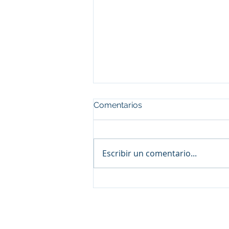
Comentarios
Escribir un comentario...
El 2° CONGRESO NACIONAL
DE PSICOPEDAGOGÍA
organizado por la
Federación Argentina de
© 2025 Federacion Argentina 
Psicopedagogos fue