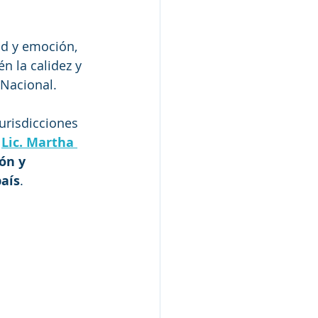
ud y emoción, 
n la calidez y 
 Nacional.
urisdicciones 
 
Lic. Martha 
ón y 
país
.