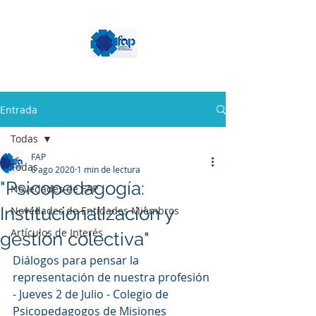
Entrada
Todas
FAP
Todas
6 ago 2020
1 min de lectura
"Psicopedagogía:
Novedades de FAP
Institucionalización y
Novedades de Entidades Miembros
Artículos de Interés
gestión colectiva"
Diálogos para pensar la 
representación de nuestra profesión 
- Jueves 2 de Julio - Colegio de 
Psicopedagogos de Misiones