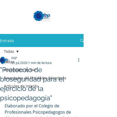
Entrada
Todas
FAP
Todas
25 jul 2020
1 min de lectura
"Protocolo de
Novedades de FAP
bioseguridad para el
Novedades de Entidades Miembros
Artículos de Interés
ejercicio de la
psicopedagogía"
Elaborado por el Colegio de 
Profesionales Psicopedagogos de 