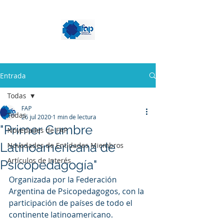
Entrada
Todas
FAP
Todas
26 jul 2020
1 min de lectura
"Primer Cumbre
Novedades de FAP
Latinoamericana de
Novedades de Entidades Miembros
Artículos de Interés
Psicopedagogía"
Organizada por la Federación 
Argentina de Psicopedagogos, con la 
participación de países de todo el 
continente latinoamericano. 