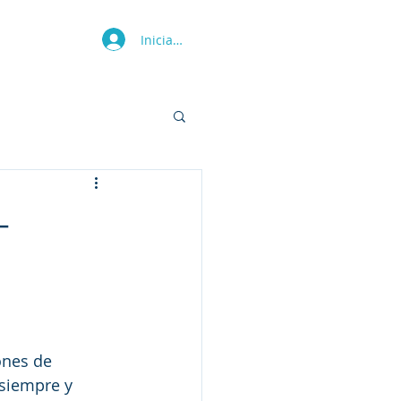
Iniciar sesión
Más
-
ones de 
 siempre y 