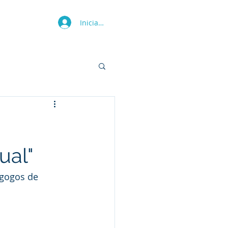
Iniciar sesión
Más
ual"
agogos de 