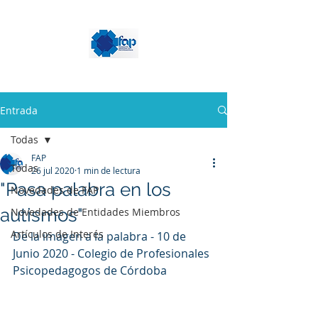
Entrada
Todas
FAP
Todas
26 jul 2020
1 min de lectura
"Pasa palabra en los
Novedades de FAP
autismos"
Novedades de Entidades Miembros
Artículos de Interés
De la imagen a la palabra - 10 de 
Junio 2020 - Colegio de Profesionales 
Psicopedagogos de Córdoba 