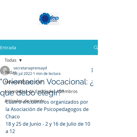
Entrada
Todas
secretariaprensayd
Todas
26 jul 2022
1 min de lectura
"Orientación Vocacional: ¿
Novedades de FAP
que debo elegir?"
Novedades de Entidades Miembros
Artículos de Interés
Cuatro encuentros organizados por 
la Asociación de Psicopedagogos de 
Chaco
18 y 25 de Junio - 2 y 16 de Julio de 10 
a 12 