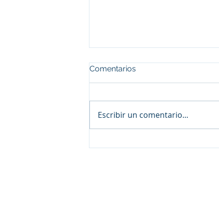
Comentarios
Escribir un comentario...
Premio Anual 17 de
Septiembre – Edición 2025
© 2025 Federacion Argentina 