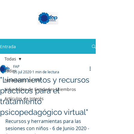
Entrada
Todas
FAP
Todas
25 jul 2020
1 min de lectura
"Lineamientos y recursos
Novedades de FAP
prácticos para el
Novedades de Entidades Miembros
Artículos de Interés
tratamiento
psicopedagógico virtual"
Recursos y herramientas para las 
sesiones con niños - 6 de Junio 2020 - 