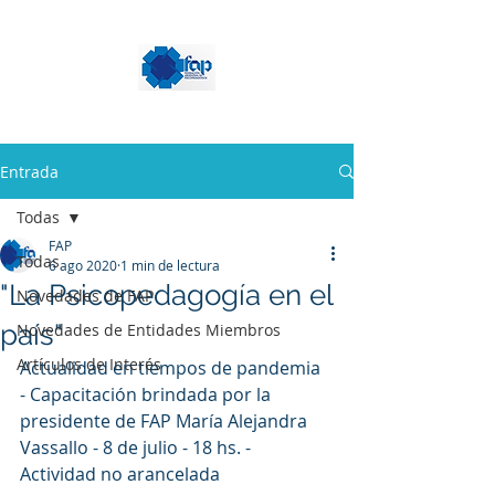
Entrada
Todas
FAP
Todas
6 ago 2020
1 min de lectura
"La Psicopedagogía en el
Novedades de FAP
país"
Novedades de Entidades Miembros
Artículos de Interés
Actualidad en tiempos de pandemia 
- Capacitación brindada por la 
presidente de FAP María Alejandra 
Vassallo - 8 de julio - 18 hs. - 
Actividad no arancelada