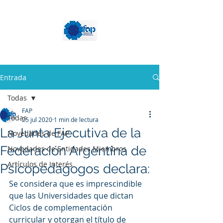
Entrada
Todas
FAP
Todas
25 jul 2020
1 min de lectura
La Junta Ejecutiva de la
Novedades de FAP
Federación Argentina de
Novedades de Entidades Miembros
Artículos de Interés
Psicopedagogos declara:
Se considera que es imprescindible 
que las Universidades que dictan 
Ciclos de complementación 
curricular y otorgan el título de 