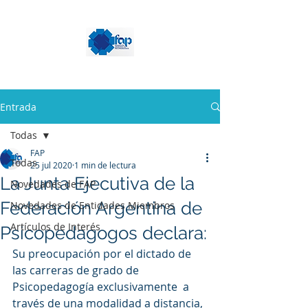
Entrada
Todas
FAP
Todas
25 jul 2020
1 min de lectura
La Junta Ejecutiva de la
Novedades de FAP
Federación Argentina de
Novedades de Entidades Miembros
Artículos de Interés
Psicopedagogos declara:
Su preocupación por el dictado de 
las carreras de grado de 
Psicopedagogía exclusivamente  a 
través de una modalidad a distancia, 