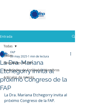
Entrada
Todas
FAP
Todas
29 may 2025
1 min de lectura
La Dra. Mariana
Novedades de FAP
Etchegorry invita al
Novedades de Entidades Miembros
Artículos de Interés
próximo Congreso de la
FAP
La Dra. Mariana Etchegorry invita al 
próximo Congreso de la FAP.