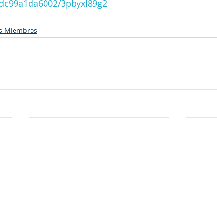
/dc99a1da6002/3pbyxl89g2
s Miembros