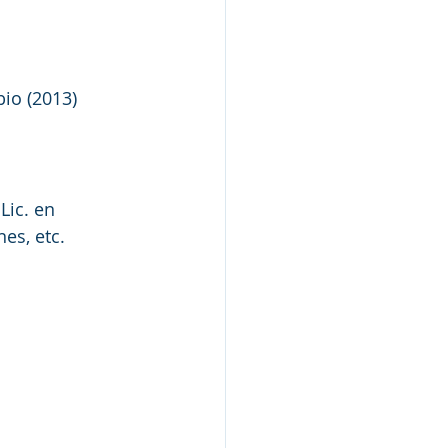
io (2013) 
ic. en 
es, etc.