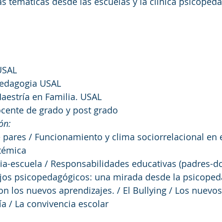
as temáticas desde las escuelas y la clínica psicoped
USAL
opedagogia USAL
Maestría en Familia. USAL
docente de grado y post grado
ón: 
e pares / Funcionamiento y clima sociorrelacional en 
stémica
lia-escuela / Responsabilidades educativas (padres-d
ajos psicopedagógicos: una mirada desde la psicopeda
con los nuevos aprendizajes. / El Bullying / Los nuevo
a / La convivencia escolar