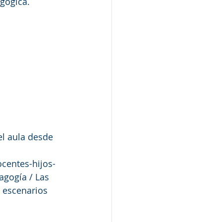
agógica.
el aula desde 
ocentes-hijos-
gogía / Las 
s escenarios 