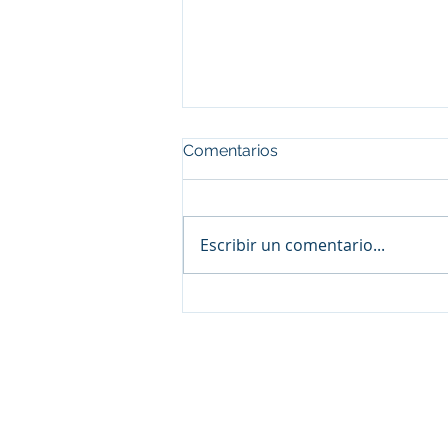
Comentarios
Escribir un comentario...
Capacitación del Colegio de
Psicopedagogos de Jujuy:
Psicopedagogía
institucional, tramas de la
© 2025 Federacion Argentina 
intervención