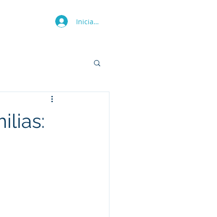
Iniciar sesión
Más
ilias: