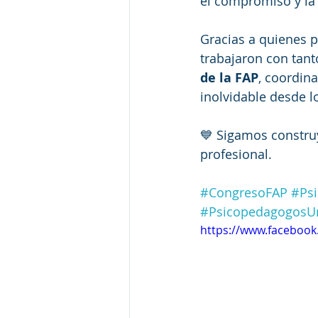
el compromiso y la
Gracias a quienes p
trabajaron con tant
de la FAP
, coordina
inolvidable desde lo
💙 Sigamos constru
profesional.
#CongresoFAP
#Ps
#PsicopedagogosU
https://www.facebook