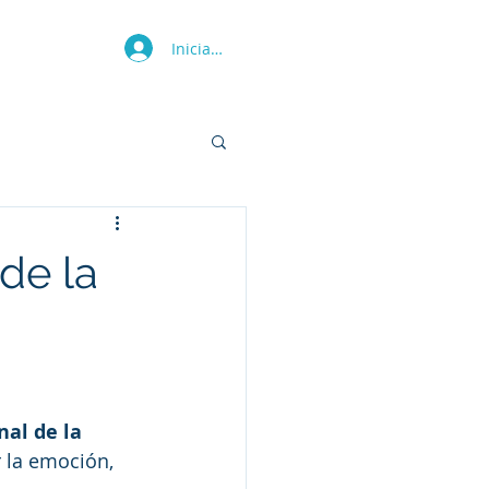
Iniciar sesión
Más
de la
al de la 
r la emoción, 