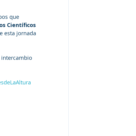
ipos que 
s Científicos 
le esta jornada 
 intercambio 
sdeLaAltura