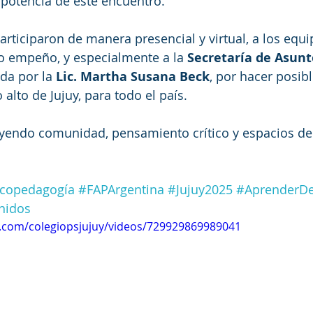
 potencia de este encuentro.
articiparon de manera presencial y virtual, a los equ
o empeño, y especialmente a la 
Secretaría de Asunto
da por la 
Lic. Martha Susana Beck
, por hacer posib
 alto de Jujuy, para todo el país.
yendo comunidad, pensamiento crítico y espacios de
icopedagogía
#FAPArgentina
#Jujuy2025
#AprenderDe
nidos
.com/colegiopsjujuy/videos/729929869989041