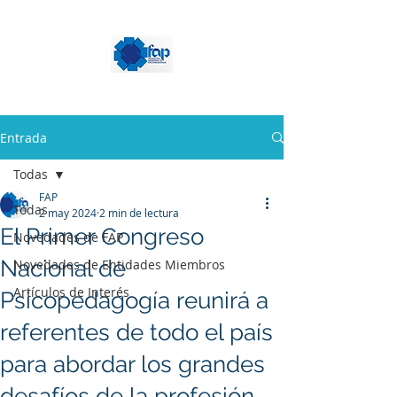
Entrada
Todas
FAP
Todas
2 may 2024
2 min de lectura
El Primer Congreso
Novedades de FAP
Nacional de
Novedades de Entidades Miembros
Artículos de Interés
Psicopedagogía reunirá a
referentes de todo el país
para abordar los grandes
desafíos de la profesión