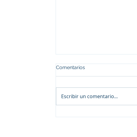
Comentarios
Escribir un comentario...
Capacitación del Colegio de
Psicopedagogos de Jujuy:
Psicopedagogía
institucional, tramas de la